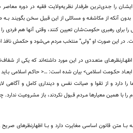
ان ایشـان را جـدی‌ترین طرفدار نظریه‌ولایت فقیه در دوره معاص
دون آنکه از مکاشفـه و مسائلی از این قبیل سخن بگوینـد بــه ص
 را برای رهبری حکومت‌شان تعیین کنند، وقتی آنها هم فردی را ت
است. در این صورت او “ولی” منتخب مردم می‌شود و حکمش نافذ اس
ابعـاد حکـومت اسلامی> بیان شده است: …< حاکـم اسلامی بـاید راه 
را دارد و از تقوا و صیانت نفس و دینداری کامل و آگاهی لا
 را با همین معیارها مـردم قـبول نکردند، باز مشروعیت ندارد. 