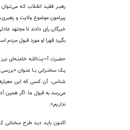
رهبـر فقیـد انقـلاب کـه می‌تـو
پیرامون موضوع ولایت و رهبری، ب
خبرگان رای دادند تا مجتهد عادلی
بگیرد قهرا او مورد قبول مردم 
یـک سخنـرانی بــا عنـوان <بررسی 
شناس. آن کسی که این معیارها 
می‌رسد به قبول ما. اگر همین آدم
نداریم>‌.