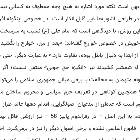
 بدیهی است نکته مورد اشاره به هیچ وجه معطوف به کسانی ن
ن در طراحی آشوب‌ها غیر قابل انکار است. در خصوص اینگونه
ین روش، با دیدگاهی است که امام علی (ع) نسبت به سرسخت‌
یش در خصوص خوارج گفته‌اند: <بعد از من، خوارج را نکُشید. 
ز ابتدا به دنبال باطل بوده، تفاوت دارد.> به عبارت دیگر، حتی
ر او شمشیر کشیدند نیز <انگیزه حق جویی> منتفی نیست؛ اگ
گونه متهمان به مخالفت با برخی مبانی جمهوری اسلامی را می‌تو
؟ همچنین کوتاهی در تعریف جرم سیاسی و محروم ساختن مت
فهوم است که عده‌ای از مدعیان اصولگرایی، اقدام دهها عالم طراز
بیهوده می‌پندارند و برای رای مردم به این اصل – در 
بی‌اعتنایی، تنها شامل اصل 168 ‌ قانون اساسی نشده و برخی اصول دیگر را نیز در بر