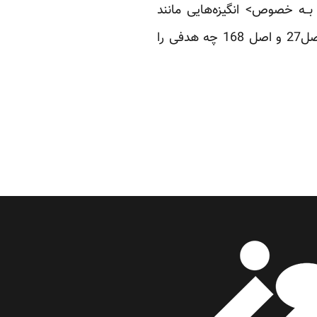
 بــه خصوص> انگیزه‌هایی مانند
مخالفت با رئیس فعلی مجلس خبرگان یافت اما غفلت از سایر اصول قانون اساسی همچون اصل‌27 و اصل 168 چه هدفی را