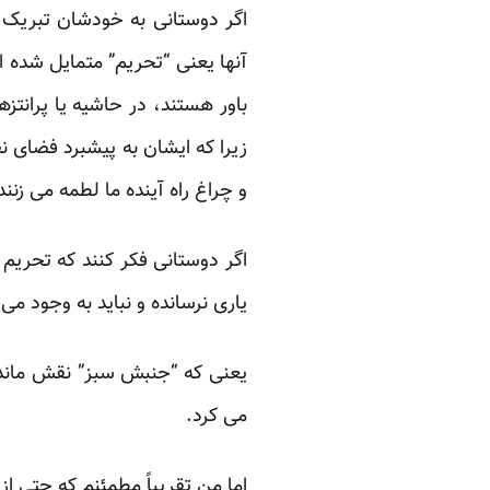
اگر دوستانی به خودشان تبریک ب
آنها یعنی “تحریم” متمایل شده ا
باور هستند، در حاشیه یا پرانتز
زیرا که ایشان به پیشبرد فضای 
و چراغ راه آینده ما لطمه می زنند
اگر دوستانی فکر کنند که تحریم
یاری نرسانده و نباید به وجود می 
یعنی که “جنبش سبز” نقش ماندگا
می کرد.
اما من تقریباً مطمئنم که حتی از