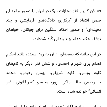
فعالان کارزار لغو مجازات مرگ در ایران با صدور بیانیه ای
ضمن انتقاد از “ﺑﺮﮔﺰﺍﺭی دادگاه‌های ﻓﺮﻣﺎﻳشی ﻭ ﭼﻨﺪ
ﺩﻗﻴﻘﻪ‌ﺍی” و صدور احکام سنگین برای جوانان، خواهان
توقف حکم اعدام چند زندانی کُرد شده‌اند.
در این بیانیه که نسخه‌ای از آن به روز رسیده، تائید احکام
اعدام برای شهرام احمدی، و شش نفر دیگر به نام‌های
کاوه ویسی، کاوه شریفی، بهمن رحیمی، محمد
یاوررحیمی، طالب ملکی و پوریا محمدی “غیر قانونی و غیر
انسانی” خوانده شده است.