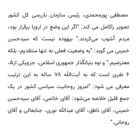
مصطفی پورمحمدی، رئیس سازمان بازرسی کل کشور
تصویر راکامل می کند: “اگر این وضع در اروپا برقرار بود،
مردم آَشوب می‌کردند.” بیهوده نیست که سیدحسن
خمینی می گوید: “به وضعیت فعلی نه تنها منتقدیم، بلکه
معترضیم.” و نوه بنیانگذار جمهوری اسلامی، جزویکی از۵،
۶ نفری است که به آیت‌الله ۷۸ ساله به این ترتیب
معرفی می شود: “امروز روحانیت سیاسی کشور در یک
جمع قلیل خلاصه می‌شود: آقای خاتمی، آقای سیدحسن
خمینی، آقای ناطق، آقای عبدالله نوری، جنابعالی و آقای
روحانی.”