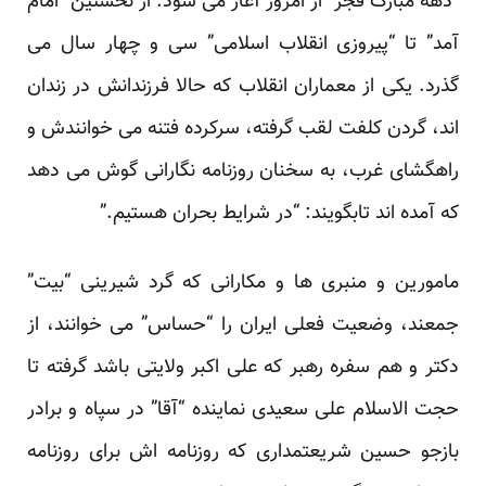
“دهه مبارک فجر” از امروز آغاز می شود: از نخستین “امام
آمد” تا “پیروزی انقلاب اسلامی” سی و چهار سال می
گذرد. یکی از معماران انقلاب که حالا فرزندانش در زندان
اند، گردن کلفت لقب گرفته، سرکرده فتنه می خوانندش و
راهگشای غرب، به سخنان روزنامه نگارانی گوش می دهد
که آمده اند تابگویند: “در شرایط بحران هستیم.”
مامورین و منبری ها و مکارانی که گرد شیرینی “بیت”
جمعند، وضعیت فعلی ایران را “حساس” می خوانند، از
دکتر و هم سفره رهبر که علی اکبر ولایتی باشد گرفته تا
حجت الاسلام علی سعیدی نماینده “آقا” در سپاه و برادر
بازجو حسین شریعتمداری که روزنامه اش برای روزنامه