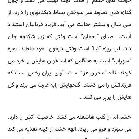
خوشه های خشم از فلات کهنه لهیب می کشد و چون
گدازه های دماوند سر سوختن بساط دیکتاتوری را دارد. از
سی سال و بیشتر جنایت می آید. فریاد قربانیان استبداد
است. صدای “رحمان” است وقتی که زیر شکنجه جان
داد. لب ریزه “ندا” است وقتی درخون خود غلطید. نعره
“سهراب” است به هنگامی که استخوان هایش را خرد می
کردند. ناله “مادران عزا” است. آوای ایران زخمی است که
فرزندانش را می کشند، گنجهایش رابه غارت می برند و گل
هایش را پرپر می کنند…
خشم اما از قلب هاشعله می کشد. خاصیت آتش را دارد.
می سوزد و فرو می ریزد. الهه خشم از کینه تغذیه می کند