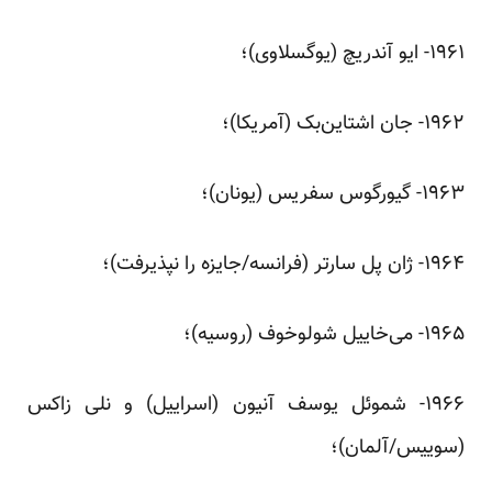
‌۱۹۶۱- ایو آندریچ (یوگسلاوی)؛
‌۱۹۶۲- جان اشتاین‌بک (آمریکا)؛
‌۱۹۶۳- گیورگوس سفریس (یونان)؛
‌۱۹۶۴- ژان پل سار‌تر (فرانسه/جایزه را نپذیرفت)؛
‌۱۹۶۵- می‌خاییل شولوخوف (روسیه)؛
‌۱۹۶۶- شموئل یوسف آنیون (اسراییل) و نلی زاکس
(سوییس/آلمان)؛