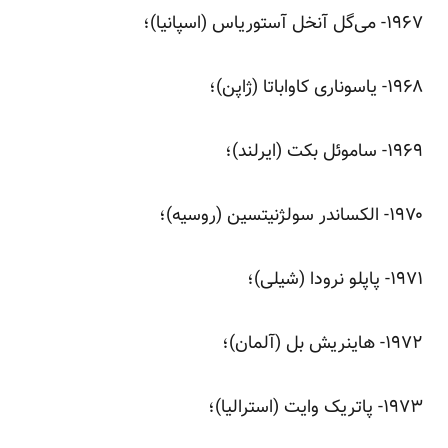
‌۱۹۶۷- می‌گل آنخل آستوریاس (اسپانیا)؛
‌۱۹۶۸- یاسوناری کاواباتا (ژاپن)؛
‌۱۹۶۹- ساموئل بکت (ایرلند)؛
‌۱۹۷۰- الکساندر سولژ‌نیتسین (روسیه)؛
‌۱۹۷۱- پاپلو نرودا (شیلی)؛
‌۱۹۷۲- هاینریش بل (آلمان)؛
‌۱۹۷۳- پاتریک وایت (استرالیا)؛