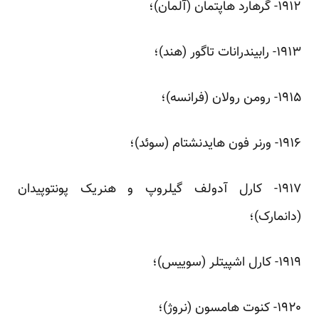
‌۱۹۱۲- گرهارد هاپتمان (آلمان)؛
‌۱۹۱۳- رابیندرانات تاگور (هند)؛
‌۱۹۱۵- رومن رولان (فرانسه)؛
‌۱۹۱۶- ورنر فون‌ هایدنشتام (سوئد)؛
‌۱۹۱۷- کارل آدولف گیلروپ و هنریک پونتوپیدان
(دانمارک)؛
‌۱۹۱۹- کارل اشپیتلر (سوییس)؛
۱۹۲۰- کنوت هامسون (نروژ)؛