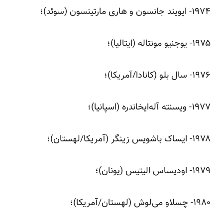
‌۱۹۷۴- ایویند جانسون و هاری مارتینسون (سوئد)؛
‌۱۹۷۵- یوجنیو مونتاله (ایتالیا)؛
‌۱۹۷۶- سال بلو (کانادا/آمریکا)؛
‌۱۹۷۷- ویسنته آله‌ایخاندره (اسپانیا)؛
‌۱۹۷۸- ایساک باشویس زینگر (آمریکا/لهستان)؛
‌۱۹۷۹- اودیساس الیتیس (یونان)؛
‌۱۹۸۰- چسلاو می‌لوش (لهستان/آمریکا)؛