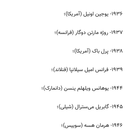
‌۱۹۳۶- یوجین اونیل (آمریکا)؛
‌۱۹۳۷- روژه مارتن دوگار (فرانسه)؛
‌۱۹۳۸- پرل باک (آمریکا)؛
‌۱۹۳۹- فرانس امیل سیلانپا (فنلاند)؛
‌۱۹۴۴- یوهانس ویلهلم ینسن (دانمارک)؛
‌۱۹۴۵- گابریل می‌سترال (شیلی)؛
‌۱۹۴۶- هرمان هسه (سوییس)؛