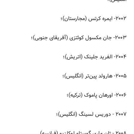
‌۲۰۰۲- ایمره کرتس (مجارستان)؛
‌۲۰۰۳- جان مکسول کوئتزی (آفریقای جنوبی)؛
‌۲۰۰۴- الفرید جلینک (اتریش)؛
‌۲۰۰۵- هارولد پین‌تر (انگلیس)؛
‌۲۰۰۶- اورهان پاموک (ترکیه)؛
۲۰۰۷ - دوریس لسینگ (انگلیس)؛
۲۰۰۸ - ژان ماری گوستاو لوکلزیو (فرانسه).