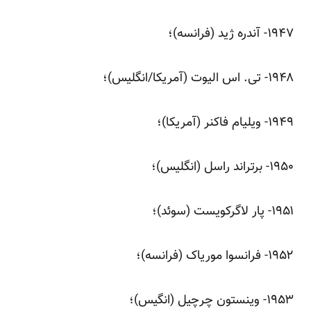
‌۱۹۴۷- آندره ژید (فرانسه)؛
‌۱۹۴۸- تی. اس الیوت (آمریکا/انگلیس)؛
‌۱۹۴۹- ویلیام فاکنر (آمریکا)؛
‌۱۹۵۰- برتراند راسل (انگلیس)؛
‌۱۹۵۱- پار لاگرکویست (سوئد)؛
‌۱۹۵۲- فرانسوا موریاک (فرانسه)؛
‌۱۹۵۳- وینستون چرچیل (انگیس)؛