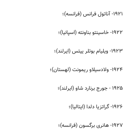
‌۱۹۲۱- آناتول فرانس‌ (فرانسه)؛
‌۱۹۲۲- خاسینتو بناونته (اسپانیا)؛
‌۱۹۲۳- ویلیام بوتلر ییتس (ایرلند)؛
‌۱۹۲۴- ولادسیلاو ریمونت (لهستان)؛
‌۱۹۲۵ - جورج برنارد شاو (ایرلند)؛
‌۱۹۲۶- گراتزیا دلدا (ایتالیا)؛
‌۱۹۲۷- هانری برگسون (فرانسه)؛