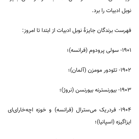
نوبل ادبیات را برد.
فهرست برندگان جایزهٔ نوبل ادبیات از ابتدا تا امروز:
‌۱۹۰۱- سولی پرودوم (فرانسه)؛
‌۱۹۰۲- تئودور مومزن (آلمان)؛
‌۱۹۰۳- بیورنسترنه بیورنسن (نروژ)؛
‌۱۹۰۴- فردریک می‌سترال (فرانسه) و خوزه اچه‌خارای‌ای
ایزاگیزه (اسپانیا)؛