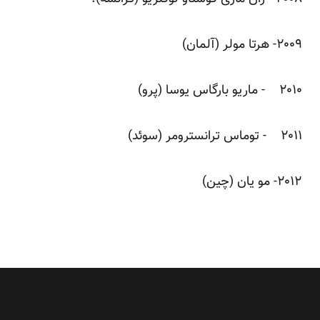
۲۰۰۹- هرتا مولر (آلمان)
۲۰۱۰ - ماریو بارگاس یوسا (پرو)
۲۰۱۱ - توماس ترانسترومر (سوئد)
۲۰۱۲- مو یان (چین)