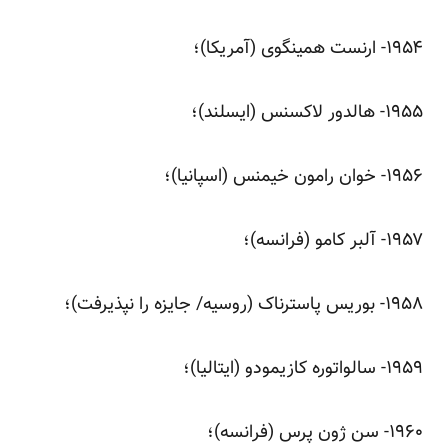
‌۱۹۵۴- ارنست همینگوی (آمریکا)؛
‌۱۹۵۵- هالدور لاکسنس (ایسلند)؛
‌۱۹۵۶- خوان رامون خیمنس (اسپانیا)؛
‌۱۹۵۷- آلبر کامو (فرانسه)؛
‌۱۹۵۸- بوریس پاسترناک (روسیه/ جایزه را نپذیرفت)؛
‌۱۹۵۹- سالواتوره کازیمودو (ایتالیا)؛
‌۱۹۶۰- سن ژون پرس (فرانسه)؛