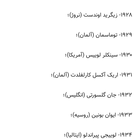
‌۱۹۲۸- زیگرید اوندست (نروژ)؛
‌۱۹۲۹- توماسمان (آلمان)؛
‌۱۹۳۰- سینکلر لوییس (آمریکا)؛
‌۱۹۳۱- اریک آکسل کارلفلدت (آلمان)؛
‌۱۹۳۲- جان گلسورتی (انگلیس)؛
‌۱۹۳۳- ایوان بونین (روسیه)؛
‌۱۹۳۴- لوییجی پیراندلو (ایتالیا)؛