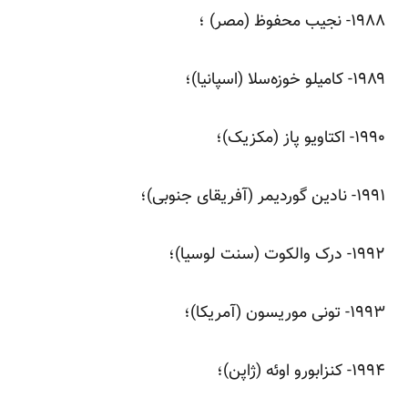
‌۱۹۸۸- نجیب محفوظ (مصر) ‌؛
‌۱۹۸۹- کامیلو خوزه‌سلا (اسپانیا)؛
‌۱۹۹۰- اکتاویو پاز (مکزیک)؛
‌۱۹۹۱- نادین گوردیمر (آفریقای جنوبی)؛
‌۱۹۹۲- درک والکوت (سنت لوسیا)؛
‌۱۹۹۳- تونی موریسون (آمریکا)؛
‌۱۹۹۴- کنزابورو اوئه (ژاپن)؛