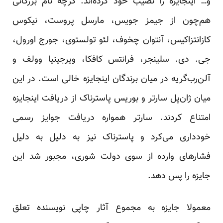
و… اینجایزه را نصیب خود کرده‌اند. گرچه نام بزرگانی
هم‌چون از جیمز جویس، مارسل پروست، نیکوس
کازانتزاکیس، آنتوان چخوف، لئو تولستوی، جورج اورول،
جی. ‌دی. ‌سلینجر، فرانتس کافکا، ویرجینیا وولف و
آلن‌رب‌گریه در میان برندگان اینجایزه خالی است. در این
میان ژان‌پل سار‌تر و بوریس پاسترناک از دریافت اینجایزه
امتناع کردند. سار‌تر همواره دریافت جوایز رسمی
خودداری می‌کرد و پاسترناک نیز به دلیل به دلیل
فشارهای وارده از سوی دولت شوری، مجبور شد این
جایزه را پس دهد.
معمولا جایزه به مجموع آثار چاپی نویسنده تعلق