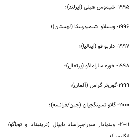
‌۱۹۹۵- شیموس هینی (ایرلند)؛
‌۱۹۹۶- ویسلاوا شیمبورسکا (لهستان)؛
‌۱۹۹۷- داریو فو (ایتالیا)؛
‌۱۹۹۸- خوزه ساراماگو (پرتغال)؛
‌۱۹۹۹-گون‌تر گراس (آلمان)؛
‌۲۰۰۰- گائو تسینگجیان (چین/فرانسه)؛
‌۲۰۰۱- ویدیادار سوراجپراساد نایپال (ترینیداد و توباگو/
انگلیس)؛