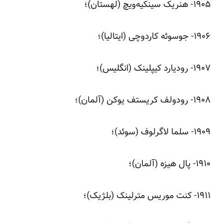
‌۱۹۰۵- هنریک سینکیه‌ویچ (لهستان)؛
‌۱۹۰۶- جوسوئه کاردوچی (ایتالیا)؛
‌۱۹۰۷- رودیارد کیپلینک (انگلیس)؛
‌۱۹۰۸- رودولف کریستف یوکن (آلمان)؛
‌۱۹۰۹- سلما لاگرلوف (سوئد)؛
‌۱۹۱۰- پال هیزه (آلمان)؛
‌۱۹۱۱- کنت موریس مترلینک (بلژیک)؛