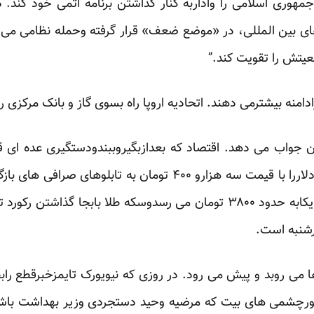
 وجمهوری اسلامی را واداربه کنار گذاشتن برنامه اتمی خود کن
ی بین المللی، در «موضع ضعف» قرار گرفته وحمله نظامی می تو
عیتش را تقویت کند.”
دامنه بیشترمی دهند. اتحادیه اروپا راه بسوی گاز و بانک مرکزی ر
 جواب می دهد. اقتصاد که بعدازبگیروببندودستگیری عده ای ق
نظام” را ازبحران عبور دهد، تازه دلاررا با قیمت سه هزارو ۴۰۰ توما
رشنبه است.
ا می روبد و پیش می رود. در روزی که نیویورک تایمزخبرقطع 
ز نورچشمی های بیت که مرضیه وحید دستجردی وزیر بهداشت باشد