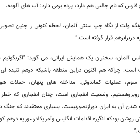
فارس که نام جالبی هم دارد، پرده برمی دارد: آب های آلوده.
گه ولت از نگاه چپ سنتی آلمان، لحظه کنونی را چنین تصویر م
دربرابرهم قرار گرفته است.”
لس آلمان، سخنران یک همایش ایرانی، می گوید: “اگربگوئیم خ
 است. چراکه هم اکنون دراین منطقه باشبکه درهم تنیده ا
ف سوم، عملیات کماندوئی، مداخله های پنهان، حملات هو
 روبروهستیم. وضعیت انفجاری است، چنان انفجاری که خطر 
 شدن آن به ایران دورازتصورنیست. بسیاری معتقدند که جنگ 
ش روشن بودکه انگیزه اقدامات انگلیس وآمریکادرسوریه درهم کو
.”