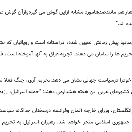
راهم مانندصدهامورد مشابه ازاین گوش می گیردوازآن گوش درم
ه اند.”
زمدتها پیش زمانش تعیین شده، درآستانه است واروپائیان که ن
تحریم ها را سامان می دهند. تجربه عراق به آنها آموخته است، فردا
 خودرا درسیاست جهانی نشان می دهد:تحریم آری، جنگ فعلا ن
ان کشورهای غربی این هفته هشدارمی دهند: “حمله اسرائیل، رژیم ا
گلستان، وزرای خارجه آلمان وفرانسه درسخنان جداگانه سیاست 
یم جمهوری اسلامی منجر خواهد شد. رهبران اسرائیل به تحریم