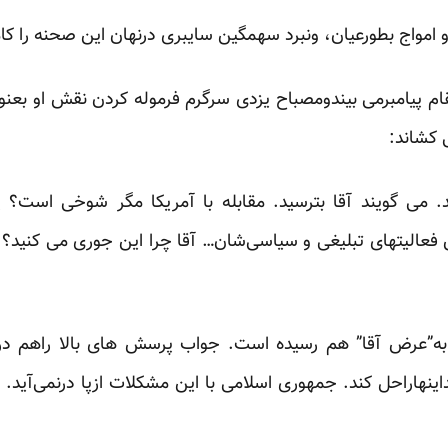
و امواج بطورعیان، ونبرد سهمگین سایبری درنهان این صحنه را کا
م پیامبرمی بیندومصباح یزدی سرگرم فرموله کردن نقش او بعنوا
 کشاند:
. می گویند آقا بترسید. مقابله‌ با آمریکا مگر شوخی است؟ پ
فعالیتهای تبلیغی و سیاسی‌شان… آقا چرا این جوری می کنید؟ چ
به”عرض آقا” هم رسیده است. جواب پرسش های بالا راهم درآس
نهاراحل کند. جمهوری اسلامی با این مشکلات ازپا درنمی‌آید. 