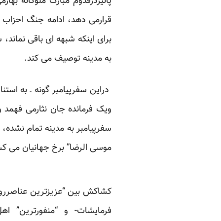
پائیزدرقدوم مبارک ملوکانه بها
قرارمی دهد، ادامه جنگ احزاب ر
برای اینکه شبهه ای باقی نماند،
به مدینه توصیف می کند.
دراین سفرپیامبر گونه ـ به است
ویک فرمانده جان نثارمی فهمد
سفرپیامبر به مدینه تمام نشده، ا
موسی الرضا” برخ جهانیان می ک
کشاکش بین “عزیزترین عناصرروی 
فرمایشات- و “منفورترین” اه