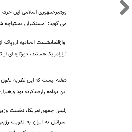
ورهبرجمهوری اسلامی این حرف ها
می گوید: “مستکبران دستپاچه شد
وازقضانشست اتحادیه اروپاکه ا
ترازامریکا هستند، دورتازه ای از 
هفته ایست که این نظریه تفوق
این برنامه رارصدکرده بود ورهبر
رئیس جمهورآمریکا، نخست وزیران
اسرائیل به ایران به تقویت رژ