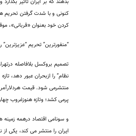
بدهند که بر ایران تأثیر بگذارد
کنونی و با شدت گرفتن تحریم ها
کردن خود بعنوان «قربانی»، موق
“منفورترین” تحریم “عزیزترین” را
تصمیم بروکسل بلافاصله درتهران
پرمی کشد؛ وتازه هنوزغروب چها
و سونامی اقتصاد درهمه زمینه ه
ایران را منتشر می کند، یکی ا