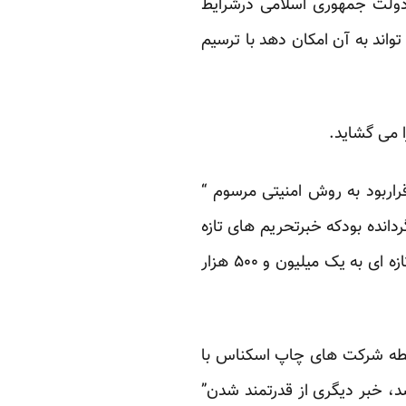
د. دولت جمهوری اسلامی درشرایط
اند به آن امکان دهد با ترسیم
ا
می گشاید.
راربود به روش امنیتی مرسوم “
ن به تابلوهای صرافی های بازگردانده بودکه خبرتحریم های تازه
منتشرمی شود. قیمت هردلارآمریکابه حدود ۳۸۰۰ تومان می رسدوسکه طلا بابجا گذاشتن رکورد تازه ای به یک میلیون و ۵۰۰ هزار
رابطه شرکت های چاپ اسکناس با
، خبر دیگری از قدرتمند شدن”