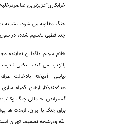
خرابکاری”عزیزترین عناصردرخلیج 
جنگ مغلوبه می شود. نشریه یون
چند قطبی تقسیم شده، در سوریه 
خانم سویم داگدالن نماینده مج
راتهدید می کند، سخنی نادرست
نیابتی، آمیخته بادخالت طر
هدفمندوکارزارهای گمراه سازی
گستراندن احتمالی جنگ وکشیده
برای جنگ با ایران. ازمدت ها پی
الله ودرنتیجه تضعیف تهران است