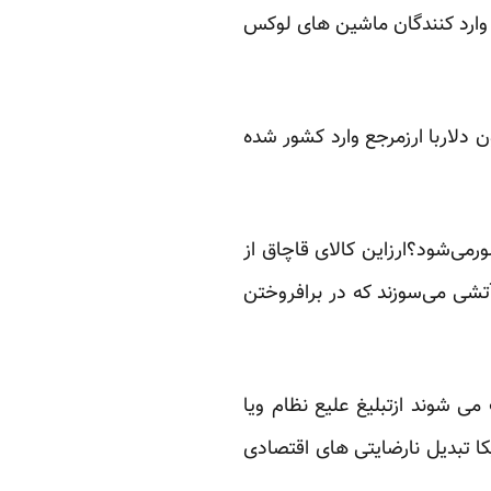
. هر چند وارد کنندگان ماشین های لوکس
آید دریک سال ونیم گذشته ۵۵ هزاراتومبیل سواری لوکس به ارزش ۹۸۱میلیون دلاربا ارزمرجع وارد کشور شده
ارد دلار کالای قاچاق وارد کشورمی‌شود؟ارزاین کالای قاچاق از
آتشی می‌سوزند که در برافروختن
می شوند ازتبلیغ علیع نظام ویا
یکا تبدیل نارضایتی های اقتصادی