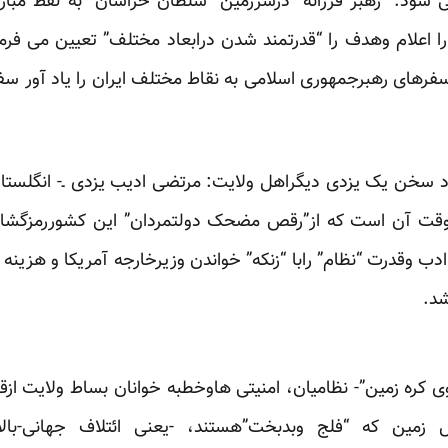
رمی شود. “رهبر فرزانه” درسرزمین “سلطان خراسان” به لفظ مبار
ا اعلام وهدف را “قدرتمند شدن درابعاد مختلف” تعیین می فرما
 سفرهای رهبرجمهوری اسلامی به نقاط مختلف ایران را یاد آور سفر
ناد سخن یک یزدی دیگراهل ولایت: مرتضی ادیب یزدی ـ- انگلستا
 وقت آن است که از”رقص مضحک دولتمردان” این کشوررمزگشائ
دب وقدرت “نظام” رابا “زنکه” خواندن وزیرخارجه آمریکا و هزینه
شد.
کره زمین”- نظامیان، امنیتی هاوخطبه خوانان بساط ولایت ازقب
ل زمین که “فلج وبدبخت”هستند، -یعنی ائتلاف جهانی-بال