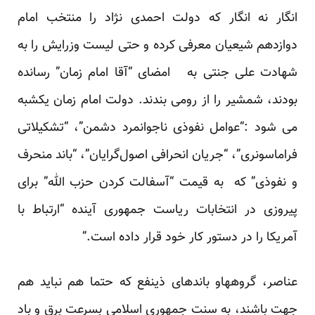
انگار نه انگار که دولت احمدی نژاد را منتخب امام
دوازدهم شیعیان معرفی کرده و حتی لیست وزرایش را به
شهادت علی جنتی به امضای “آقا امام زمان” رسانده
بودند، شمشیر را از رومی بندند. دولت امام زمان یکشبه
می شود :“عوامل نفوذی ناجوانمرد دشمن”، “تشکیلاتی
فراماسونری”، “جریان انحرافی اصول‌گرایان”، “باند منحرف
و نفوذی” که به قیمت “آسفالت کردن حزب الله” برای
پیروزی در انتخابات ریاست جمهوری آینده “ارتباط با
آمریکا را در دستور کار خود قرار داده است.”
عناصر، گروههاو باندهای ذینفع که حتما هم نباید هم
جهت باشند، به سنت جمهوری اسلامی بسرعت برق و باد