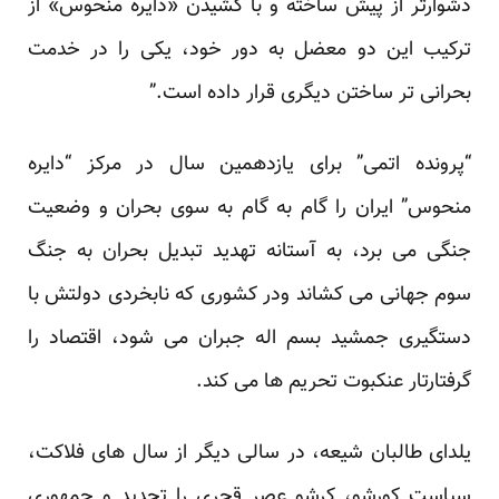
دشوارتر از پیش ساخته و با کشیدن «دایره منحوس» از
ترکیب این دو معضل به دور خود، یکی را در خدمت
بحرانی تر ساختن دیگری قرار داده است.”
“پرونده اتمی” برای یازدهمین سال در مرکز “دایره
منحوس” ایران را گام به گام به سوی بحران و
وضعیت
جنگی
می برد، به آستانه تهدید تبدیل بحران به
جنگ
سوم جهانی
می کشاند ودر کشوری که نابخردی دولتش با
دستگیری
جمشید بسم اله
جبران می شود، اقتصاد را
گرفتار
تار عنکبوت تحریم ها
می کند.
یلدای طالبان
شیعه، در سالی دیگر از سال های فلاکت،
سیاست کورشو، کرشو عصر قجری را تجدید و
جمهوری