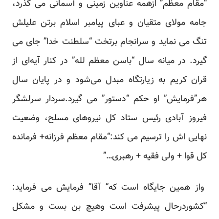
“مقام معظم” ازهمه عناوین زمینی و آسمانی می گذرد،
جامه مولای متقیان و عبای پیامبر اسلام برتن علیلش
تنگ می نماید و سرانجام برتخت “سلطنت خدا” جای می
گیرد. در میانه سال “باسن معظم لله” در کنار آیه‌ای از
قران کریم به زیارتگاه مبدل می‌شود و در پایان سال
هر”فرمایش” او حکم “دستور” می گیرد.سردار سرلشگر
فیروز آبادی رئیس ستاد کل نیروهای مسلح، وضعیت
نهایی اش را ترسیم می کند:“مقام معظم فرزانه+ فرمانده
کل قوا + ولی فقیه + رهبری…”
واز همین جایگاه است که” آقا” فرمایش می فرماید:
“کشوردرحال پیشرفت است وهیچ بن بست و مشکل