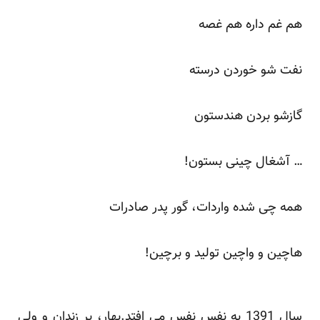
هم غم داره هم غصه
نفت شو خوردن درسته
گازشو بردن هندستون
… آشغال چینی بستون!
همه چی شده واردات، گور پدر صادرات
هاچین و واچین تولید و برچین!
سال 1391 به نفس نفس می افتد.بهار، بر زندان و ولی