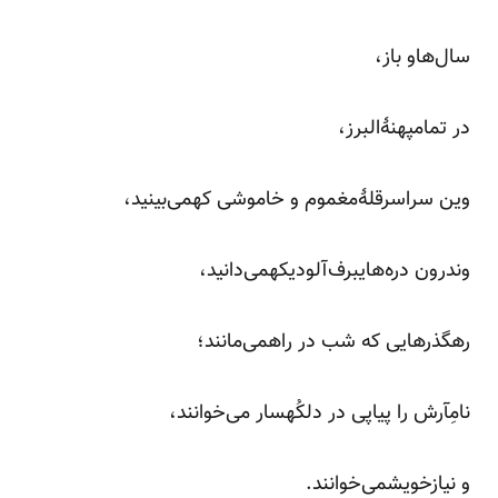
سال‌هاو باز،
در تمامپهنۀالبرز،
وین سراسرقلۀمغموم و خاموشی کهمی‌بینید،
وندرون دره‌هایبرف‌آلودیکهمی‌دانید،
رهگذرهایی که شب در راهمی‌مانند؛
نامِآرش را پیاپی در دلکُهسار می‌خوانند،
و نیازخویشمی‌خوانند.