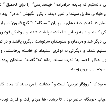
می دانستیم که پدیده حرامزاده “ فیلمفارسی” را برای تحمیق “ تو
طولانی مقابل سینما را نمی دیدند . یکی الگویش “ مادر” پود ف
 همان ها که در صف های بی پایان “ سنگام” و” گنج قارون” می ایس
کی کردند و همه زیبایی ها یکشبه پلشت شدند و مردانگی فردین 
ی دیگر شد و مردمان و هنرمندان سرنوشت دیگری یافتند و در کوره
م شدند و دیگرانی به نوکری استبداد نو خاسته برخاستند. و ا
قول جلال احمد به” قدرت مسلط زمانه “نه” گفتند”. سلطان پرده ن
ردمان و بروی زمانه.
 بود که “ روزگار غریبی” است و “ دهانت را می بویند که مبادا گ
اب خودگاه حاضر بود ، تا برشانه ها مردم رفت و قدرت زمانه دید