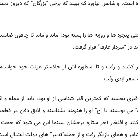
است. و شانس نیاورد که ببیند که برخی “بزرگان” که دیروز دستب
حتی پنجره ها و روزنه ها را بسته بود؛ ماند و ماند تا چاقوی ضامن
در “سردار عارف” قرار گرفت.
 کشید و رفت و تا اسطوره اش از خاکستر عزلت خود خواسته ب
 سفر ابدی رفت.
ری بخسبد که کمترین قدر شناسی از او بود، باید از عمله و اکره
ه” می نویسند یا “ح” او را هنرمند بشناسند و لایق دفن در قطعه 
کنند و افتخار آخر ستاره درخشان سینما این می شود که حجت ا
اعر و همای بازیگر رفت و از جمله”تدبیر” های دولت اعتدال است