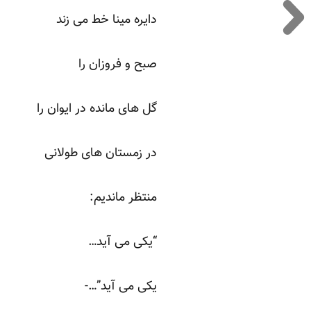
دایره مینا خط می زند
صبح و فروزان را
گل های مانده در ایوان را
در زمستان های طولانی
منتظر ماندیم:
“یکی می آید…
یکی می آید”…-