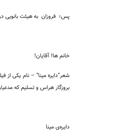
پس؛ فروزان به هیئت بانویی در 
خانم ها! آقایان!
شعر”دایره مینا” – نام یکی از ف
بروزگار هراس و تسلیم که مدعیان
دایره‌ی مینا