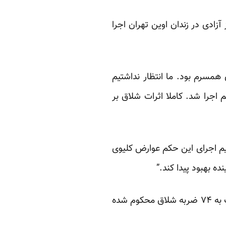
روز یکشنبه ۱۷ مهر ماه ساعاتی قبل از آزادی در زندان اوین تهران اجرا
همسرم بود. ما انتظار نداشتیم
اجرا شد. کاملا اثرات شلاق بر
م اجرای این حکم عوارض کلیوی
 بهبود پیدا کند.”
پیمان عارف به اتهام “توهین” به محمود احمدی‌نژاد، رئیس جمهوری اسلامی از سوی دادگاه انقلاب به ۷۴ ضربه شلاق محکوم شده