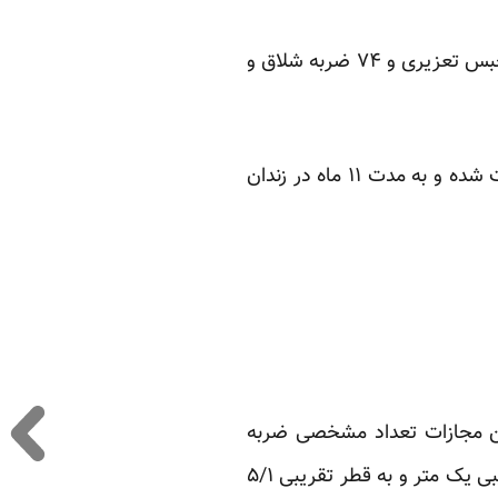
او سپس در دادگاهی به ریاست قاضی پیرعباس، درشعبه ۲۶ دادگاه انقلاب، به تحمل یک سال حبس تعزیری و ۷۴ ضربه شلاق و
همسر آقای عارف گفته است همسرش پیمان عارف بار اول روز ۲۸ خردادماه سال ۱۳۸۸ بازداشت شده و به مدت ۱۱ ماه در زندان
این مجازات تعداد مشخصی ضربه
شلاق به بدن محکوم وارد می‌گردد. معمولا شلاق به شکل یک نوار چرمی به هم تابیده بطول تقریبی یک متر و به قطر تقریبی ۵/۱