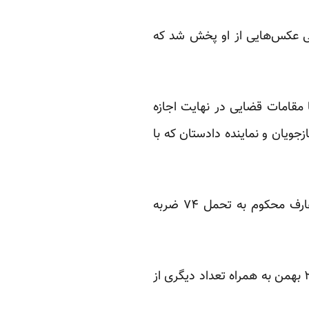
ی عکس‌هایی از او پخش شد که
امات قضایی در ‌‌نهایت اجازه
جویان و نماینده دادستان که با
خانم جمشیدی با غیرقانونی توصیف کردن اجرای این حکم می‌افزاید: “متاسفانه با اینکه آقای عارف محکوم به تحمل ۷۴ ضربه
پیمان عارف که عضو جبهه ملی ایران هم هست روز ۲۱ بهمن ۱۳۸۹، در آستانه راهپیمایی روز ۲۵ بهمن به همراه تعداد دیگری از