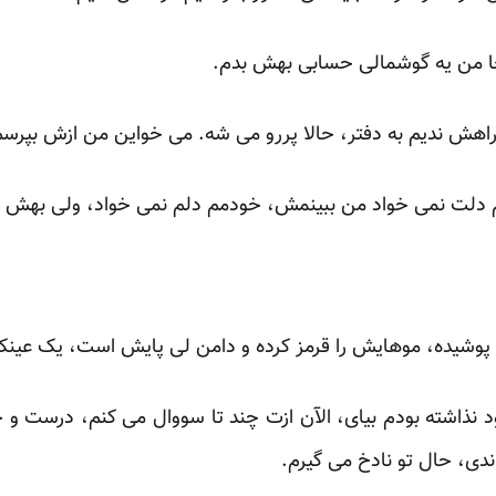
جا من یه گوشمالی حسابی بهش بدم.
 راهش ندیم به دفتر، حالا پررو می شه. می خواین من ازش بپرس
 دلت نمی خواد من ببینمش، خودمم دلم نمی خواد، ولی بهش بگو 
 پوشیده، موهایش را قرمز کرده و دامن لی پایش است، یک عی
ل: ببین! 1297 سال بود نذاشته بودم بیای، الآن ازت چند تا سووال می کنم،
ندی، حال تو نادخ می گیرم.