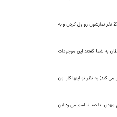
قادر متعال: یعنی چی؟ این جوری که آبرو برای ما نمی مونه، همین امروز میکی اومده می گه 2365 نفر نمازشون رو ول کردن و به
طان به شما گفتند این موجودات
 کند) به نظر تو اینها کار اون
 مهدی، با صد تا اسم می ره این