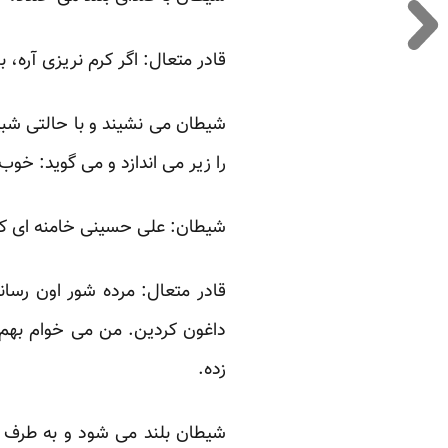
قادر متعال: اگر کرم نریزی آره، 
شیطان می نشیند و با حالتی شبی
را زیر می اندازد و می گوید: خوب
شیطان: علی حسینی خامنه ای کد 5687976512398 هست، این حرف مال چند روز قبله، تازه امروز رسانه ا
قادر متعال: مرده شور اون رسان
داغون کردین. من می خوام بهم 
زده.
شیطان بلند می شود و به طرف ق