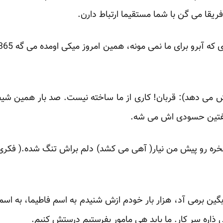
قا می گن با شما مستقیما ارتباط دارن.
ش می دهد): قربان! کاری از ما ساخته نیست. صد بار همین شی
گفتین حسودی اش می شه.
ره رو پیش من نیار( آهی می کشد) دلم براش تنگ شده.( فکری می
گین برمی آد، هزار بار خودم ازش شنیدم به اسم فاطیما، به اسم
ی ذاره سر کار. ما باید هی مامور بفرستیم درستش کنیم.