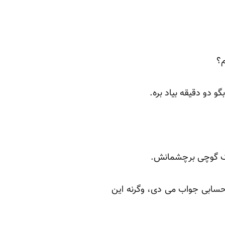
م؟
دو دقیقه بیاد بره.
نک گوچی برچشمانش.
 درست و حسابی جواب می دی، وگرنه این