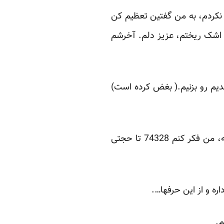
نکردم، به من گفتین تعظیم کن
و اشک ریختم، عزیز دلم. آخرشم
 ندیم رو بزنیم.( بغض کرده است)
شیطان: حجتی، به اسم های کهکشان راه شیری می خوره، باید زمینی باشه، اوخ اوخ اوخ، ایرانیه، من فکر کنم 74328 تا حجتی
ره و از این حرفها….
م.