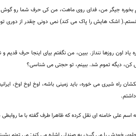
م بخوره جیگر من، فدای روی ماهت، من کی حرف شما رو گوش 
ونستم.( اشک هایش را پاک می کند) نمی دونی چقدر از دوری ت
ه یاد اون روزها ننداز. ببین، من نگفتم بیای اینجا حرف قدیم و
 کن، دیگه تموم شد. ببینم، تو حجتی می شناسی؟
اشتم.
اسم علی خامنه ای نقل کرده که ظاهرا طرف گفته با ما روابطی دا
لوی خودش را می گیرد، به صندلی اشاره می کند: می تونم بشین