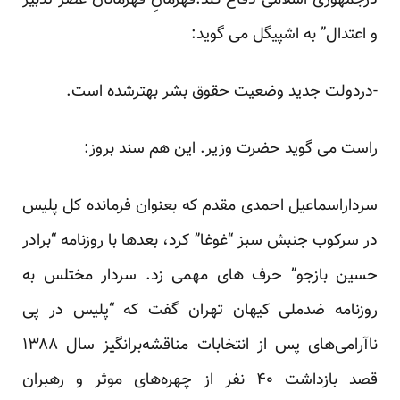
درجمهوری اسلامی دفاع کند.قهرمانِ قهرمانان عصر”تدبیر
و اعتدال” به اشپیگل
می گوید
:
-دردولت جدید وضعیت حقوق بشر بهترشده است.
راست می گوید حضرت وزیر. این هم سند بروز:
سرداراسماعیل احمدی مقدم که بعنوان فرمانده کل پلیس
در سرکوب جنبش سبز “غوغا” کرد، بعدها با روزنامه “برادر
حسین بازجو” حرف های مهمی زد. سردار مختلس به
روزنامه ضدملی کیهان تهران
گفت
که “پلیس در پی
ناآرامی‌های پس از انتخابات مناقشه‌برانگیز سال ۱۳۸۸
قصد بازداشت ۴۰ نفر از چهره‌های موثر و رهبران