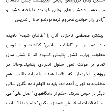
حسین زمان درروزهای پایانی اردیبهشت چنین نامشان
می دهد: داعشی های وطنی.خواننده دلباخته عشق و
آزادی رااز خواندن محروم کرده بودندو حالا از تدریس.
پیشتر، مصطفی تاجزاده آنان را “طالبان شیعه” نامیده
بود. عمر بر سر “انقلاب اسلامی” گذاشته و از کرسی
معاونت وزارت کشور پائینش کشیده اند تا شش سال
تمام بر موکت نمور سلول انفرادی بنشیند.وحالا در
روزهای آخرزندان که ازقضا
هیئت بلندپایه طالبان
هم
مخفیانه به تهران آمده اند، باید به اتهام نامه نگاری سالی
دیگر در حبس سرکند. حکم از دادگاههای “ عدل علی” می
آید که قضات اسلامیش همه زیر نگین “حضرت آقا”- نایب