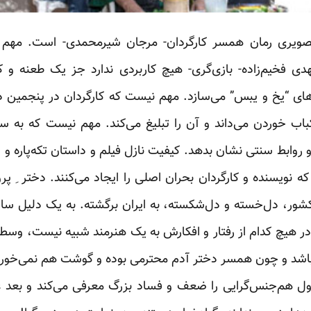
صویری رمان همسر کارگردان- مرجان شیرمحمدی- است. مهم
 فخیم‌زاده- بازی‌گری- هیچ کاربردی ندارد جز یک طعنه و 
‌های “یخ و یبس” می‌سازد. مهم نیست که کارگردان در پنجمین 
اب خوردن می‌داند و آن را تبلیغ می‌کند. مهم نیست که به
درن و روابط سنتی نشان بدهد. کیفیت نازل فیلم و داستان تکه‌پار
 نویسنده و کارگردان بحران اصلی را ایجاد می‌کنند. دختر ِ پرو
 کشور، دل‌خسته و دل‌شکسته، به ایران برگشته. به یک دلیل 
ر هیچ کدام از رفتار و افکارش به یک هنرمند شبیه نیست، وسط می‌
باشد و چون همسر دختر آدم محترمی بوده و گوشت هم نمی‌خورده
 اول هم‌جنس‌گرایی را ضعف و فساد بزرگ معرفی می‌کند و بعد غر