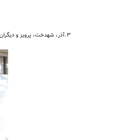
۳.آذر، شهدخت، پرویز و دیگران [بهروز افخمی]- این غرب ِ بد