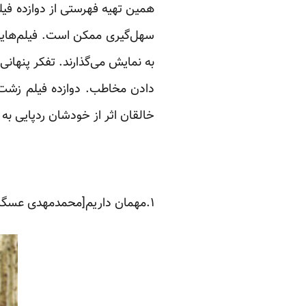
همین تهیه فهرستی از دوازده فیلم
سهل‌گیری ممکن است. فیلم‌هایی ک
به نمایش می‌گذارند. تفکر پنهان
دادن مخاطب. دوازده فیلم زشت 
خالقان اثر از خودشان ردپایی به ج
۱.مهمان داریم[محمدمهدی عسگرپور]- عسل شیرین دوران طلایی امام