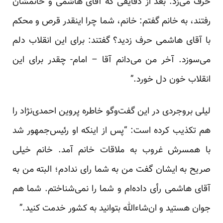
حرف می‌زد. بعد از دقایقی که آقای هاشمی و خانمشان
رفتند، به خانم گفتم: خانم، شما چرا اینقدر قرص و محکم
با آقای هاشمی حرف زدید؟ گفتند: برای این انقلاب دلم
می‌سوزد. آخر من می‌دانم آقا – امام- چقدر برای این
انقلاب خون دل خورد.”
لیلی بروجردی در این گفت‌وگو خاطره پروین احمدی‌نژاد را
هم تکذیب کرده است: “پس از اینکه او رئیس‌جمهور شد
با همسرش غروب به ملاقات خانم آمد. خانم خیلی
صریح به ایشان گفت من به شما رای ندادم؛ البته من به
آقای هاشمی رأی داده‌ام و شما را نمی‌شناختم. شما هم
جوان هستید و ان‌شاءالله بتوانید به کشور خدمت کنید.”