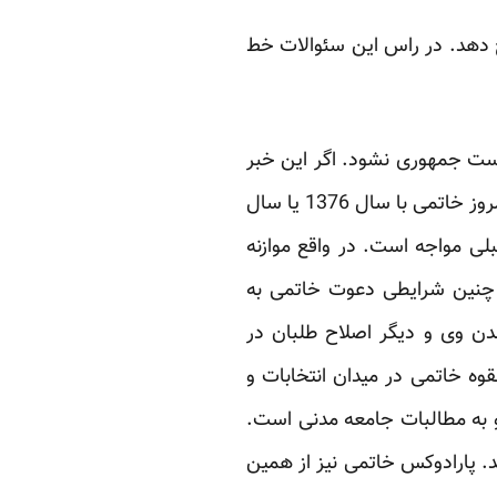
خاتمی به سئوال اول در باره آمدن یا نیامدن پاسخ داده، اما حالا باید به سئوالات دشوارتری پاسخ دهد.‏‎ ‎در راس این ‏سئوالات خط
است جمهوری ‏نشود. اگر این خبر
صحت داشته باشد نفس اعلام نامزدی خاتمی را باید ورودی رادیکال قلمداد کرد. مقایسه شرایط ‏امروز خاتمی با سال 1376 یا سال
بلی مواجه است. در واقع موازنه
 چنین شرایطی دعوت خاتمی به
دن وی و دیگر اصلاح طلبان در
قوه خاتمی در میدان انتخابات و
به مطالبات جامعه مدنی ‏است.
. ‏پارادوکس خاتمی نیز از همین