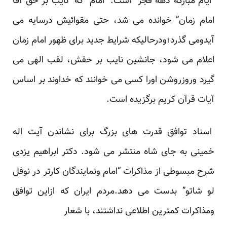
“ایام مبارکه دهه فجر” است. “امام” که “نایب بر حق آقا
امام زمان” خوانده می شد، حتی مقوائیش درسایه می
آیدومی گذرد؛ودرحالیکه
شرایط جدید برای ظهور امام زمان
اعلام
می شود، جانشین نایب بر حقش، لقب الهی می
گیرد وروزروشن اورا کسی می خوانند که خداوند بر اساس
آیات قرآن کریم برگزیده است.
اسناد توافق قدرت های بزرگ برای نشاندن آیت اله
خمینی به جای شاه منتشر می شود. دکتر ابراهیم یزدی
شرح مبسوطی از مذاکرات “
امام ونمایندگان کارتر در نوفل
لو شاتو
” بدست می دهد.مردم ایران که ازاین توافق
ومذاکرات کمترین اطلاعی نداشتند، با شعار