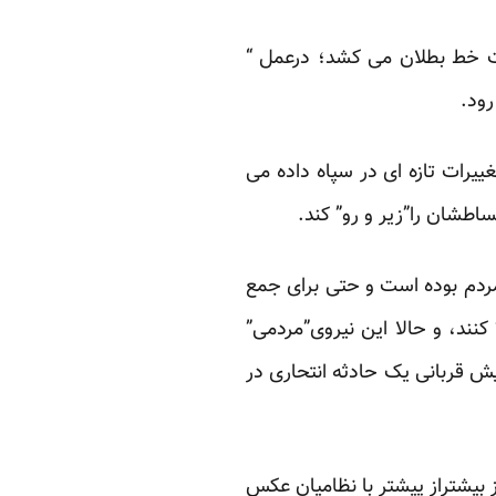
ت خط بطلان می کشد؛ درعمل “
ییرات تازه ای در سپاه داده می
اطشان را”زیر و رو” کند.
2 و 30 میلیونی تنها جنگ روانی با مردم بوده است و حتی برای جمع
ج” کنند، و حالا این نیروی”مردمی”
یش قربانی یک حادثه انتحاری در
بیشتراز پیشتر با نظامیان عکس