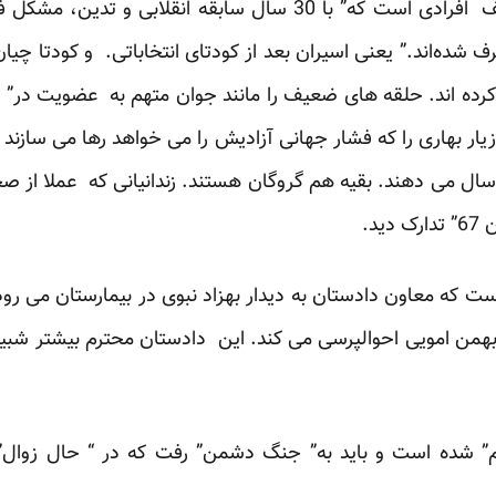
پیداست دعوا بر سر تعیین تکلیف افرادی است که” با 30 سال سابقه
رف شده‌اند.” یعنی اسیران بعد از کودتای انتخاباتی. و کودتا
کرده اند. حلقه های ضعیف را مانند جوان متهم به عضویت در” ان
زیار بهاری را که فشار جهانی آزادیش را می خواهد رها می سازند تا
فر هم احکام زندان شش تا 12 سال می دهند. بقیه هم گروگان هستند. زندانیانی که
د.
است که معاون دادستان به دیدار بهزاد نبوی در بیمارستان می رود
من امویی احوالپرسی می کند. این دادستان محترم بیشتر شبیه
کم” شده است و باید به” جنگ دشمن” رفت که در “ حال زوال” 