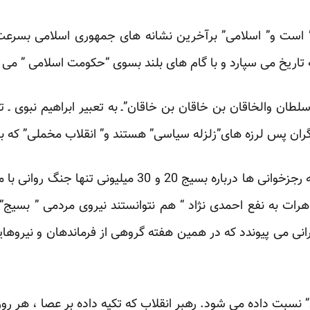
است و” اسلامی” برآخرین نشانه های جمهوری اسلامی بسرع
لطان والخاقان بن خاقان بن خاقان”ـ به تعبیر ابراهیم نبوی ـ تغ
 نگران پس لرزه های”زلزله سیاسی” هستند و” انقلاب مخملی” که بس
کودتای 22 خرداد نشان داد همه رجزخوانی ها درباره بسیج 0
فر برای تظاهرات به نفع احمدی نژاد “ هم نتوانستند نیروی مردمی ” بسی
رانی می پیوندد که در همین هفته گروهی از فرماندهان و نیروها
بت داده می شود. رهبر انقلاب که تکیه داده بر عصا ، هر روز 