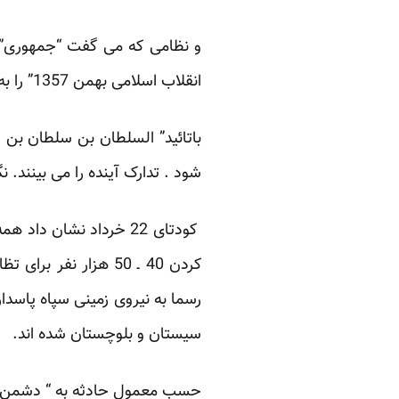
و نظامی که می گفت “جمهوری” 
انقلاب اسلامی بهمن 1357” را به تاریخ می سپارد و با گام های بلند بسوی “حکومت اسلامی ” می رود.
باتائید” السلطان بن سلطان بن س
شود . تدارک آینده را می بینند.
کردن 40 ـ 50 هزار ن
رسما به نیروی زمینی سپاه پاسدا
سیستان و بلوچستان شده اند.
حسب معمول حادثه به “ دشمن” نس