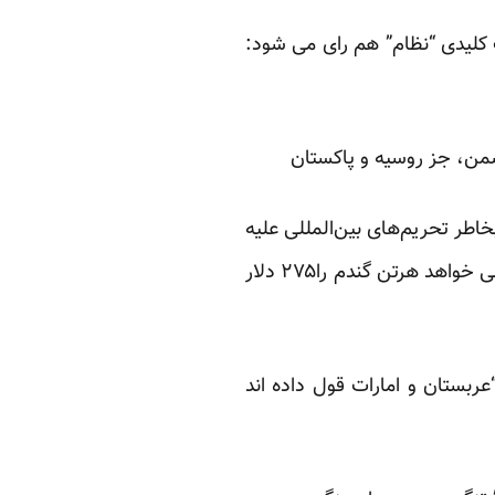
ت کلیدی “نظام” هم رای می شود:
ن، جز روسیه و پاکستان
طر تحریم‌های بین‌المللی علیه
جمهوری اسلامی، معامله تهاتری- معاوضه کالا به کالا -مورد توافق قرار گرفته است. حالا “نظام” می خواهد هرتن گندم را۲۷۵ دلار
ربستان و امارات قول داده اند