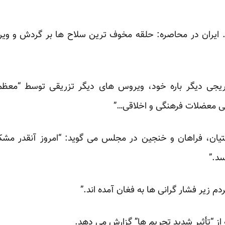
ایران در محاصره: حلقه مخوف ترین سلاح ها بر گردش و ویر
جی دیگر باره خود، ویروس های دیگر تزریقی توسط “معظم ال
خی معضلات فرهنگی و اخلاقی…”
یان، فراهان و خنجین در مجلس می گوید: “امروز آنقدر مشکل
د.”
 زیر فشار گرانی ها به فغان آمده اند.”
ه از “تأثیر شدید تحریم ها” گزارش می دهد.