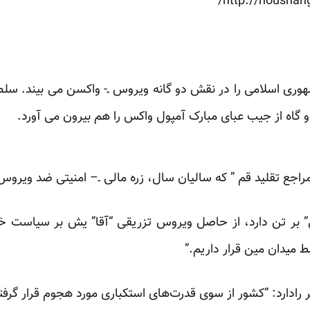
http://houshang
هوری اسلامی را در نقش دو گانه ویروس ـ- واکسن می بیند. سلطان
 گاه از جیب عبای مبارک آمپول واکس را هم بیرون می آورد.
“مراجع تقلید قم ” که سالیان سال، زره مالی ـ– امنیتی ضد ویروس
بر تن دارد، از حاصل ویروس تزریقی “آقا” یش بر سیاست خ
ط میدان مین قرار داریم.”
دارد: “کشور از سوی قدرت‌های استکباری مورد هجوم قرار گرفت