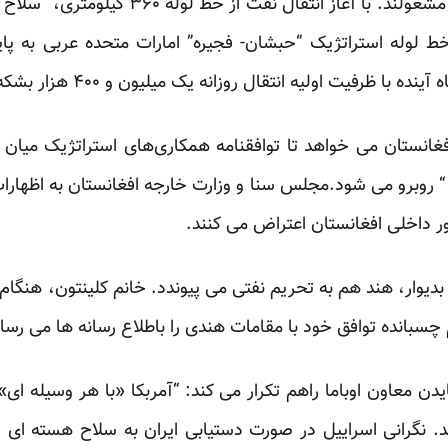
همسایه های جنوبی هم سخت مشغولند. با آغاز
ط لوله استراتژیک “حبشان- فجیره” امارات متحده عربی به پا
 اولیه انتقال روزانه یک میلیون و ۴۰۰ هزار بشکه نفت خام عملیاتی خواهد شد.
غانستان می خواهد تا توافقنامه همکاری‌های استراتژیک میان کا
 روبرو می شود.مجلس سنا و وزارت خارجه افغانستان به اظهارات 
ر داخلی افغانستان اعتراض می کنند.
بدیوار، هند هم به تحریم نفتی می پیوندد. خانم کلینتون، هنگ
سبانده توافق خود با مقامات هندی را باطلاع رسانه ها می رسان
ن معاون اوباما راهم تکرار می کند: “آمربکا «با هر وسیله ای
 نگرانی اسراییل در صورت دستیابی ایران به سلاح هسته ای قا