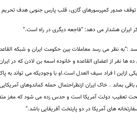
توقف صدور کمپرسورهای گازی، قلب پارس جنوبی هدف تحریم ها
ر ایران هشدار می دهد: “فاجعه دیگری در راه است.”
:“به نظر می رسد معاملات بین حکومت ایران و شبکه القاعده 
 ها نفر از اعضای القاعده و خانوده اسمه بن لادن که در ایرا
کی ازاین ا فراد سیف العدل است.او با وجودیکه می تواند به پ
ن باقی بماند . خاک ایران ازنظراحتمال حمله کماندوهای آمریکا
حت تعقیب دولت آمریکا است و حدس زده می شود که مغز متفکر