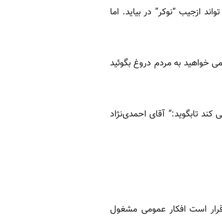
 ازجیب “نوکر” در بیاید. اما
می خواهید به مردم دروغ بگوئید
ند تابگوید:” آقای احمدی‌نژاد
قرار است افکار عمومی مشغول