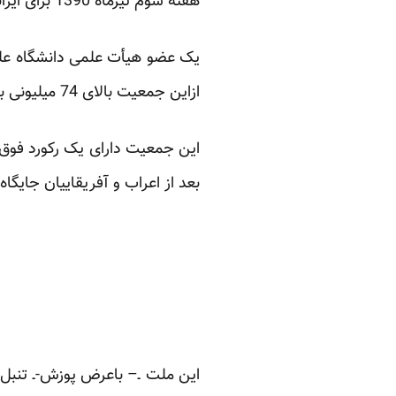
هفته سوم تیرماه 1390 برای ایرانیان خبرهای بس مهم دارد. جمعیت کشور به ۷۴.۵ میلیون نفر می رسد.
ازاین جمعیت بالای 74 میلیونی بیماری روانی دارند.
این جمعیت دارای یک رکورد فوق ج
بعد از اعراب و آفریقاییان جایگا
این ملت ـ– باعرض پوزش-ـ تنب