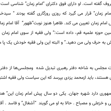
روف گفته است. او دارای فوق دکترای “امام زمان” شناسی است و 
مام زمان” قرار می گیرد که روزی روزگاری گفته بودند “ سید
م زمان تعیین می کند. ظاهرا هنوز نوبت”ظهور” آقا امام زمان 
 حوزه علمیه قم، داده است:” ولی فقیه از سوی امام زمان 
 گوش به حرف ولی من دهید.” و البته این ولی فقیه خودش یک پا 
 مجلس به شاخه دفتر رهبری تبدیل شده ومجلسی‌ها از دفتر 
ه‌ای هستند، باید ازمحمد یزدی بپرسد که این سیاست ولی فقیه اشتب
ری دارد شهره جهان. یکی دو سال پیش امام زمان این” هدیه ا
و خزعلی و مصباح . حالا به او می گویند “آشغال” و فاسد . آق