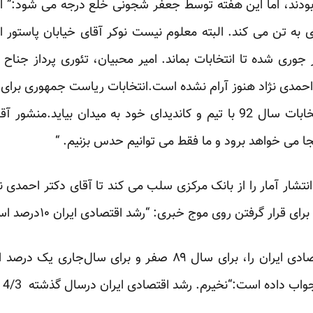
ودند، اما این هفته توسط جعفر شجونی خلع درجه می شود:” اح
ی به تن می کند. البته معلوم نیست نوکر آقای خیابان پاستور 
ی شده تا انتخابات بماند. امیر محبیان، تئوری پرداز جناح 
احمدی نژاد هنوز آرام نشده است.انتخابات ریاست جمهوری برا
میانی بود.او می خواهد برای انتخابات سال 92 با تیم و کاندیدای خود به م
 می خواهد برود و ما فقط می توانیم حدس بزنیم. “
شار آمار را از بانک مرکزی سلب می کند تا آقای دکتر احمدی ن
ی قرار گرفتن روی موج خبری: “رشد اقتصادی ایران ۱۰درصد است.”
صندوق بین‌الملل پول، رشد اقتصادی ایران را، برای سال ۸۹ صفر ‌
ده است:“نخیرم. رشد اقتصادی ایران درسال گذشته 4/3 درصد بوده است.”