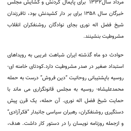
مرداد سال۱۳۳۲ برای پایمال کردنش و گشایش مجلس
خبرگان سال ۱۳۵۸ برای بر دار کشیدنش بود، تافرزندان
شیخ فضل اله نوری بجای نوادگان روشنفکران انقلاب
مشروطیت بنشینند.
حوادث دو ماه گذشته ایران شباهت غریبی به رویداهای
استبداد صغیر در صدر مشروطیت دارد.کودتای خامنه ای-
روسیه باپشتیبانی روحانیت “دین فروش” درست به حمله
محمدعلیشاه- روسیه به مجلس قانونگزاری می ماند با
حمایت شیخ فضل اله نوری. آن حمله، یک قرن پیش
دستگیری روشنفکران، رهبران سیاسی جانبدار “فکرآزادی”
و ازجمله روزنامه نویسان را در دستور کار داشت. هدف،