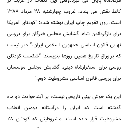
مردادماه پایان می گیرد.وقتی این کلمات در غربت بر
کاغذ نقش می بندد، غروب چهارشنبه ۲۸ مرداد ۱۳۸۸
است. روی تقویم چاپ ایران نوشته شده: “کودتای آمریکا
برای بازگرداندن شاه. گشایش مجلس خبرگان برای بررسی
نهایی قانون اساسی جمهوری اسلامی ایران.” دیر نیست
که براوراق تاریخ همین روزها بنویسند: “شکست کودتای
روسی برای استقرارشاه دینی. گشایش مجلس موسسان
برای بررسی قانون اساسی مشروطیت دوم.”
این یک خوش بینی تاریخی نیست، بر آیندحوادث دو ماه
گذشته است که ایران را درآستانه دومین انقلاب
مشروطیت قرار داده است. مشروطیتی که کودتای ۲۸