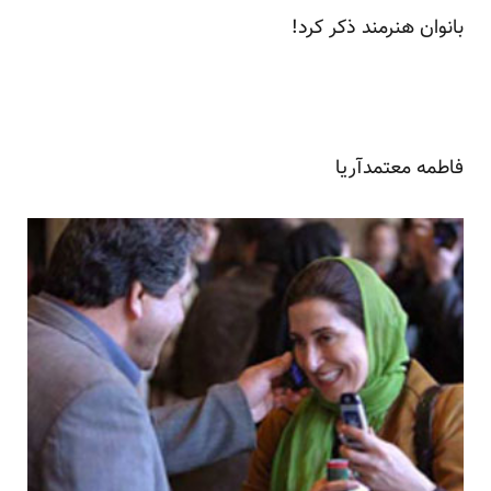
بانوان هنرمند ذکر کرد!
فاطمه معتمدآریا