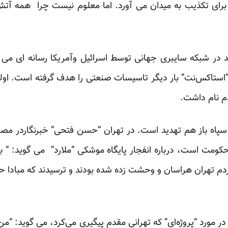
رای تکذیب به میدان می آورد. اما معلوم نیست چرا همه آتش
ر شبکه سایبری جهانی توسط اسرائیل وآمریکا رسانه ای می 
تاکس‌نت” بار دیگر تاسیسات صنعتی را هدف گرفته است. اولین
م نام داشت.
پاه باز هم تهدید است. در تهران “حسن فتحی” خبرنگاردر مصاحب
کومت است، درباره انفجار پایگاه موشکی “ملارد” می گوید: “ ب
ردم تهران هراسان و وحشت زده شده بودند و ترسیدند که مبادا ح
ر مورد “پروژه‌ای” که تهرانی مقدم پیگیری می‌کرد، می گوید: “من