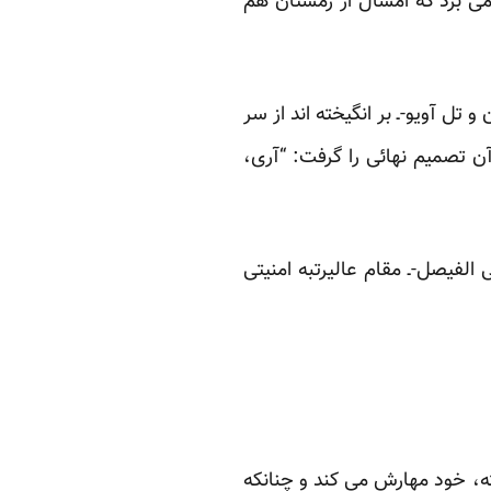
می برد که امسال از زمستان هم
تل آویو-ـ بر انگیخته اند از سر
ن تصمیم نهائی را گرفت: “آری،
الفیصل-ـ مقام عالیرتبه امنیتی
خته، خود مهارش می کند و چنانکه