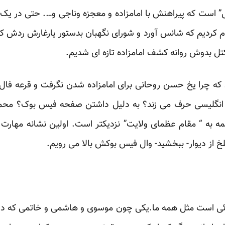
ل” است که پیراهنش با امامزاده و معجزه وناجی و…. حتی در 
سوم کردیم که شانس آورد و شورای نگهبان بدستور یارغارش ردش ک
 کتل بدوش روانه کشف امامزاده تازه ای شدیم.
ه چرا یخ حسن روحانی برای امامزاده شدن نگرفت و قرعه فال 
که انگلیسی حرف می زند؟ به دلیل داشتن صفحه فیس بوک؟ مح
ز همه به “ مقام عظمای ولایت” نزدیکتر است. اولین نشانه مهارت 
خ از دیوار- ببخشید- وال فیس بوکش بالا می رویم.
ی است مثل همه ما.یکی چون موسوی و هاشمی و خاتمی که درچ