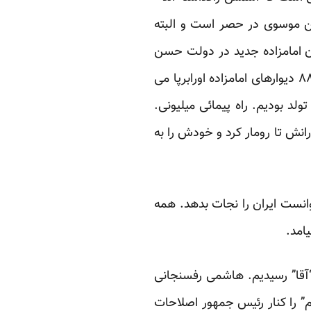
 موسوی در حصر است و البته
 امامزاده جدید در دولت حسن
از آزادی آنها خبری نیست که نیست. راستی “میر ما” یادتان هست؟ در مهرماه ۸۸ دیوارهای امامزاده اورابرپا می
ولد
بودیم. راه پیمائی میلیونی.
انش تا رومار کرد و خودش را به
وانست ایران را نجات بدهد. همه
امد.
آقا” رسیدیم. هاشمی رفسنجانی
 را کنار رئیس جمهور اصلاحات