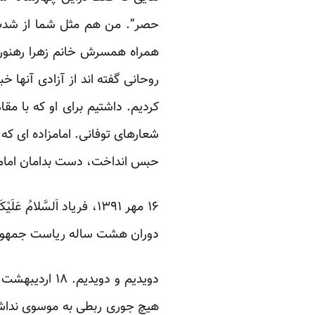
حصر”. من هم مثل شما از شدت
همراه همسرش خانم زهرا رهنور
روحانی
گفته اند
کردیم. داشتیم برای او که با مق
شعارهای توفانی. امامزاده ای که
حبس انداخت، دست بدامان امام 
۱۶ مهر ۱۳۹۱، فریاد
اَلسَّلامُ عَل
دوران هشت ساله ریاست جمهوری او
دویدیم و دویدیم. ۱۸ اردیبهشت همین امسال، درست
هیچ جوری ربطی به موسوی نداشت