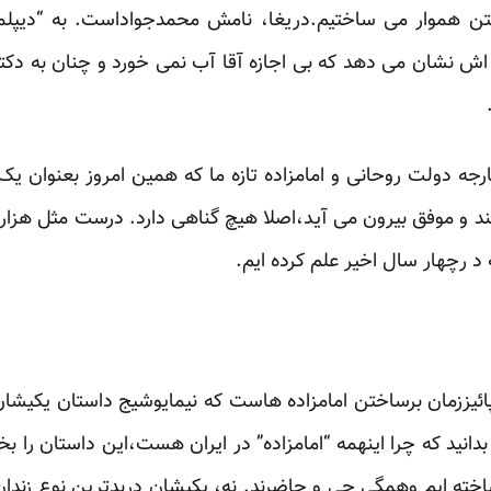
فتن هموار می ساختیم.دریغا، نامش محمدجواداست. به
“دیپل
 اش
نشان می دهد که بی اجازه آقا آب نمی خورد و چنان به دکت
 دولت روحانی و امامزاده تازه ما که همین امروز بعنوان یک 
۱+۵ مطرح می کند و موفق بیرون می آید،اصلا هیچ گناهی دارد. درست مثل ه
ه د رچهار سال اخیر علم کرده ایم.
ائیززمان برساختن امامزاده هاست که نیمایوشیج داستان یکیشان 
انید‌ که چرا اینهمه “امامزاده” در ایران هست،این داستان را بخوا
خته ایم وهمگی حی و حاضرند. نه، یکیشان دربدترین نوع زندا