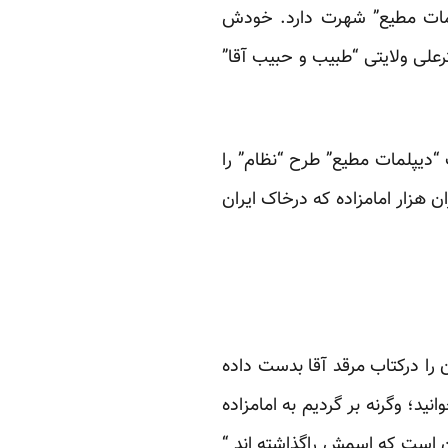
مات مطیع”
شهرت دارد. خودش
رعلی ولایتی
“طبیب و حبیب آقا”
“دیپلمات مطیع” طرح “نظام” را
زاران هزار امامزاده که درخاک ایران
را در
کتاب مرقد
آقا بدست داده
نید؛ وگرنه بر گردیم به امامزاده
ن است که اسمش راگذاشته اند “