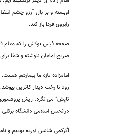
امام زاده ای دیگر برکشیده ایم.
اوبسته و بر بال آرزو چشم انتظار
رابروی فردا باز کند.
صفحه فیس بوکش را که
مقام ق
ضریح امامان ننوشته و شفا برای 
امامزاده تازه ما بیمارهم هست. 
رود تا رخت دیدار کاترین بپوشد.
تاپش” می نگرد. ریش پروفسوری 
درانجمن اسلامی دانشگاه برکلی در
اگرکمی شانس آورده بودیم و نام