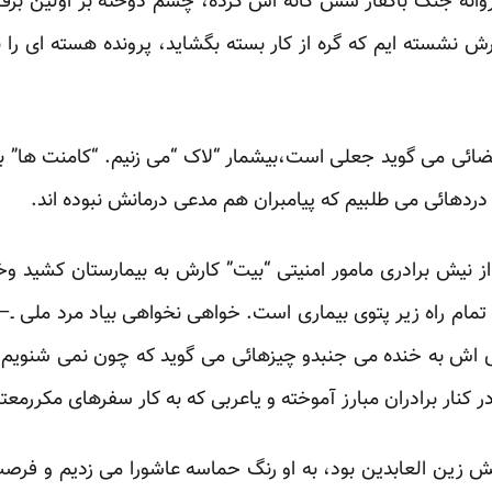
 روانه جنگ باکفار شش گانه اش کرده، چشم دوخته بر اولین برف
ش نشسته ایم که گره از کار بسته بگشاید، پرونده هسته ای را بب
ضائی
می گوید جعلی است،بیشمار “لاک “می زنیم. “کامنت ها” ب
دردهائی می طلبیم که پیامبران هم مدعی درمانش نبوده اند.
از نیش برادری مامور امنیتی “بیت” کارش به بیمارستان کشید و
 تمام راه زیر پتوی بیماری است. خواهی نخواهی بیاد مرد ملی 
اش به خنده می جنبدو چیزهائی می گوید که چون نمی شنویم، 
 کنار برادران مبارز آموخته و یاعربی که به کار سفرهای مکررمعت
ش زین العابدین بود، به او رنگ حماسه عاشورا می زدیم و فرصت 