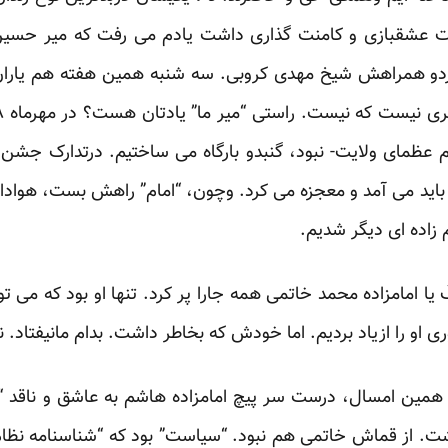
 عشقبازی و کامنت گذاری داشت یادم می رفت که میر حسین
دو همراهش شیخ مهدی کروبی. سه شنبه همین هفته هم یاران
ام عظمای ولایت- نبود، گنبدو بارگاه می ساختیم. درتدارک
جشن ت
 باید می آمد و معجزه می کرد. وچون، “امام” راهش بست، هوادار
زاده ای دیگر شدیم.
َیْکَ یا امامزاده محمد خاتمی
همه جارا پر کرد. تنها او بود که می ت
 را ازیاد بردیم. اما خودش که بخاطر داشت. بدام مانیفتاد. نی
سر پیچ امامزاده هاشم
به عاشق و ناقد “
. از قماش خاتمی هم نبود. “سیاست” بود که “شناسنامه نظام”