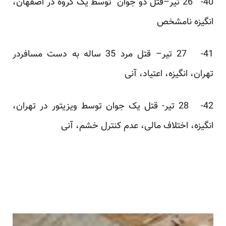
40- 26 تیر–قتل دو جوان توسط یک گروه در اصفهان،
انگیزه نامشخص
41- 27 تیر– قتل مرد 35 ساله به دست مسافردر
تهران، انگیزه، اعتیاد، آنی
42- 28 تیر- قتل یک جوان توسط ویزیتور در تهران،
انگیزه، اختلاف مالی، عدم کنترل خشم، آنی