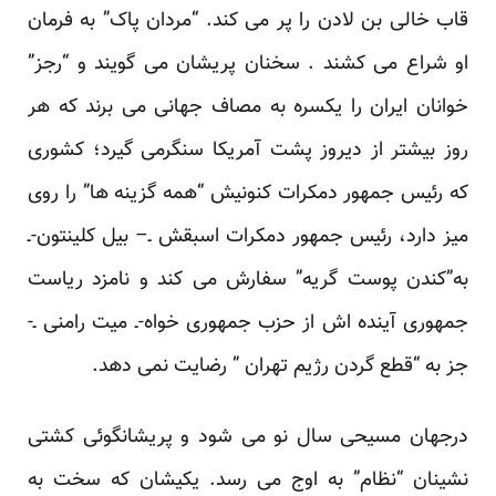
قاب خالی بن لادن را پر می کند. “مردان پاک” به فرمان
او شراع می کشند . سخنان پریشان می گویند و “رجز”
خوانان ایران را یکسره به مصاف جهانی می برند که هر
روز بیشتر از دیروز پشت آمریکا سنگرمی گیرد؛ کشوری
که رئیس جمهور دمکرات کنونیش “همه گزینه ها” را روی
میز دارد، رئیس جمهور دمکرات اسبقش ـ– بیل کلینتون-ـ
به”کندن پوست گریه” سفارش می کند و نامزد ریاست
جمهوری آینده اش از حزب جمهوری خواه-ـ میت رامنی ـ-
جز به “قطع گردن رژیم تهران ” رضایت نمی دهد.
درجهان مسیحی سال نو می شود و پریشانگوئی کشتی
نشینان “نظام” به اوج می رسد. یکیشان که سخت به