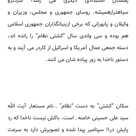
زمستان استبدادی دیگری می رسد؛ سردترو
سیاهترازهمیشه. روسای جمهوری و مجلس، وزیران و
وکیلان و پایورانی که برخی ازبنیانگذاران جمهوری اسلامی
هم بوده و سی واندی سال “کشتی نظام” را رانده اند،
دسته جمعی عمال آمریکا و اسرائیل از کاردر می آیند و به
دستور ناخدا به زور پیاده شان می کنند.
سکان “کشتی” به دست “نظام” ـ نام مستعار آیت الله
سید علی حسینی خامنه ـ است. باکش نیست ناخدا که رد
پایش در۱۱ سپتامبر پیدا شده و تصویرش دارد به سرعت