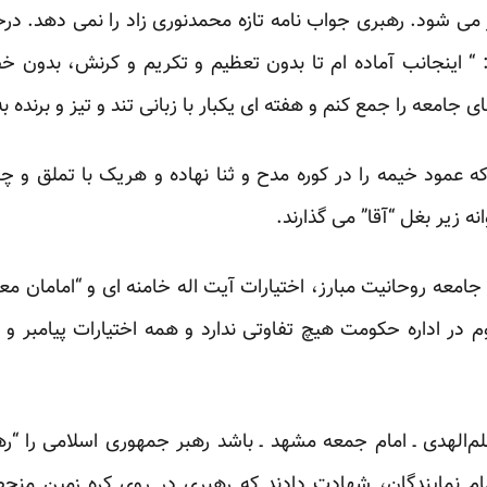
 می شود. رهبری جواب نامه تازه محمدنوری زاد را نمی دهد. 
: “ اینجانب آماده ام تا بدون تعظیم و تکریم و کرنش، بدون
امعه را جمع کنم و هفته ای یکبار با زبانی تند و تیز و برنده ب
که عمود خیمه را در کوره مدح و ثنا نهاده و هریک با تملق و چ
نه زیر بغل “آقا” می گذارند.
عه روحانیت مبارز، اختیارات آیت اله خامنه ای و “امامان معصو
 در اداره حکومت هیچ تفاوتی ندارد و همه اختیارات پیامبر و 
الهدی ـ امام جمعه مشهد ـ باشد رهبر جمهوری اسلامی را “رهب
 نمایندگان، شهادت دادند که رهبری در روی کره زمین منح