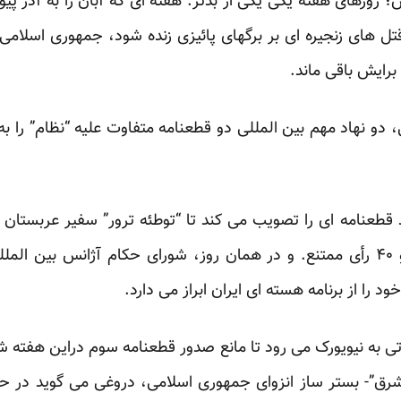
 روزهای هفته یکی یکی از بدتر. هفته ای که آبان را به آذر پیو
تل های زنجیره ای بر برگهای پائیزی زنده شود، جمهوری اسلامی ر
 دو نهاد مهم بین المللی دو قطعنامه متفاوت علیه “نظام” را 
طعنامه ای را تصویب می کند تا “توطئه ترور” سفیر عربستان
۱۰۶ رأی موافق، ۹ رأی مخالف و ۴۰ رأی ممتنع. و در همان روز، شورای حکام آژان
د را از برنامه هسته ای ایران ابراز می دارد.
 به نیویورک می رود تا مانع صدور قطعنامه سوم دراین هفته شو
ه شرق”- بستر ساز انزوای جمهوری اسلامی، دروغی می گوید در ح