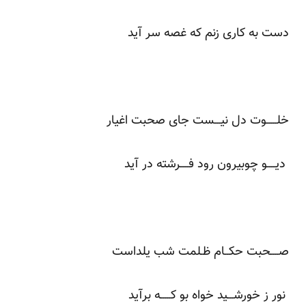
دست به کاری زنم که غصه سر آید
خلـــــوت دل نیـــست جای صحبت اغیار
دیــــو چوبیرون رود فــــرشته در آید
صــــحبت حکــام ظـلمت شب یلداست
نور ز خورشـــید خواه بو کـــــه برآید