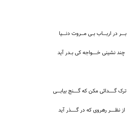
بــــر در اربــــاب بــی مـــروت دنــــیا
چند نشینی خـــــواجه کی بــدر آید
ترک گــــــدائی مکن که گـــــنج بیابــــی
از نظـــــر رهروی که در گــــــذر آید