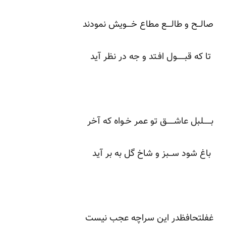
صالــح و طالـــع مطاع خـــویش نمودند
تا که قبـــــول افـتد و جه در نظر آید
بـــــلبل عاشـــــق تو عمر خـواه که آخر
باغ شود ســبز و شاخ گل به بر آید
غفلتحافظدر این سراچه عجب نیست