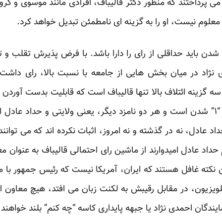
می پرداختند که منظور دکتر قالیباف، افرادی مانند موسوی و کر
معلوم نیست، او را به گزینه ای نامطمئن تبدیل خواهد کرد.
ی نژاد در میان بخش هایی از جامعه با نسبت بالا، رای دا
ن سه گزینه ائتلاف بالا تنها قالیباف است که قابلیت بدست آوردن
رسد کم شانس ترین گزینه برای “۱” شدن است و هر دو نامزد دیگر، یعنی ولایتی و حد
داد عادل، نه در گذشته و نه امروز، اثبات نکرده اند که می توانند
داد عادل امیدوارند از ماشین رای احتمالی قالیباف به عنوان مع
این نکته غافل هستند که ایران، آمریکا نیست که رئیس جمهور با م
تلویزیون، در مقابل رقیبش به لکنت زبان می افتد، هیچ معاون او
ندگان احمدی نژاد یا جبهه پایداری کاسه “چه کنم” بلند خواهند 