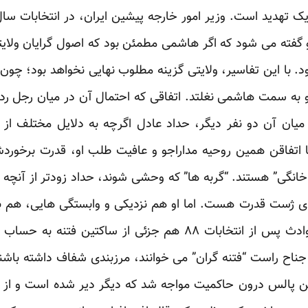
 گفته می شود که اگر هاشمی مطمئن بود که اصول گرایان ولایتی
د. با این تفاسیر، ولایتی گزینه مطلوب نهایی نخواهد بود؛ چ
 به سمت هاشمی نغلتد. اتفاقی که احتمال آن در میان رجل رده
 میان آن دو نفر دیگر، حداد عادل اگرچه به دلایل مختلف 
 اتفاقن همین روحیه مداراجو و عافیت طلب او، قدرت برخوردش 
انگی” هستند. “گربه ها” که وحشی شوند، حداد زودتر از آنچه ک
رای ژست قدرت هست. اما او هم نزدیکی و وابستگی هایی، هم 
طلبان نشان داده است و در حوادث پس از انتخابات ۸۸ هم جزئی ا
جناح راست “فتنه گران” می خوانند، مرزبندی شفاف داشته باشند.
 این پالس درون حاکمیت مواجه شد که دیگر دیر شده است و از 