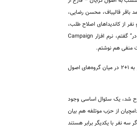
ب به اصول گرایان – فارغ از
مد باقر قالیباف، محسن رضایی،
فر از کاندیداهای اصلاح طلب،
آقایان عارف و نجفی را بررسی کردم. همچنین به عنوان یک شیوه انتخاباتی از “تبلیغات در به در” گفتم، نرم افزار Campaign
این هفته در ادامه بررسی کاندیداها و ائتلاف های سیاسی حول انتخابات به بررسی ائتلاف موسوم به ۱+۲ در میان گروه‌های اصول
دل و قالیباف مطرح شد، یک سئوال اساسی وجود
دامچیان
از حزب موتلفه هم بیان
ر سه نفر با یکدیگر برابر هستند