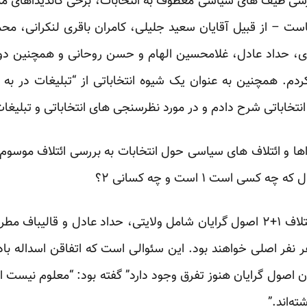
 طیف های سیاسی معطوف به انتخابات، برخی کاندیداهای منتس
یاست – از قبیل آقایان سعید جلیلی، کامران باقری لنکرانی، مح
ری، حداد عادل، غلامحسین الهام و حسن روحانی و همچنین دو ن
سی است ۱ است و چه کسانی ۲؟
از همان روزهای اولی که بحث ائتلاف ۱+۲ اصول گرایان شامل ولایتی، حداد عا
ر نفر اصلی خواهند بود. این سئوالی است که اتفاقن
اسداله با
یان اصول گرایان هنوز تفرق وجود دارد” گفته بود: “معلوم نیست اگ
ته‌اند.”