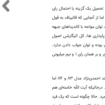
تحمیل یک گزینه با احتمال رای
اما از آنجایی که قالیباف به قول
وان مواجه با کاندیداهای جبهه
پایداری ها، کل الیگارشی اصول
 بوده و توان جواب دادن ندارد.
حداد عادل هم که اصلن در حد و اندازه های پاسخ دادن نیست. از این رو رای این دو در نهایت دور و بر همان رای ۱ و نیم میلیونی
به این دلایل، می‌توان موارد دیگری از جمله چگونگی حضور اصلاح طلبان، ظهور کاندیدایی همانند احمدی‌نژاد مدل ۸۳ و ۸۴ اما
، سن ولایتی را هم اضافه کرد (او متولد ۱۳۲۴ و ۶۸ ساله است). درحالیکه آیت الله خامنه‌ای هم
بر می‌شمرد. حالا چگونه است که یک فرد