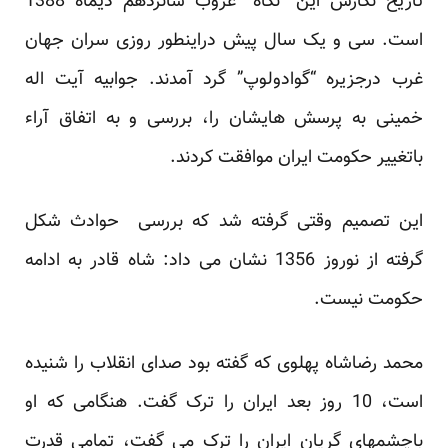
تاریخ نگارش این “نگاه” غروب شانزدهم دیماه 1388
است. سی و یک سال پیش دراینطور روزی سران جهان
غرب درجزیره “گوادولوپ” گرد آمدند. جوابیه آیت اله
خمینی به پرسش هایشان را، بررسی و به اتفاق آراء
باتغییر حکومت ایران موافقت کردند.
این تصمیم وقتی گرفته شد که بررسی حوادث شکل
گرفته از نوروز 1356 نشان می داد: شاه قادر به ادامه
حکومت نیست.
محمد رضاشاه پهلوی که گفته بود صدای انقلاب را شنیده
است، 10 روز بعد ایران را ترک گفت. هنگامی که او
باچشمهای گریان ایران را ترک می گفت، تمامی قدرت