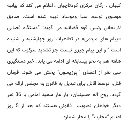
کیهان ـ ارگان مرکزی کودتاچیان ـ اعلام می کند که بیانیه
موسوی توسط سیا وموساد تهیه شده است. صادق
لاریجانی رئیس قوه قضائیه می گوید: “دستگاه قضایی
«پیام های مردمی» در تظاهرات روز چهارشنبه را شنیده
است.” و این پیام چیزی نیست جز تشدید سرکوب که این
هفته هم به نحو بیسابقه ای ادامه می یابد. خبر دستگیری
سی نفر از اعضای “اپوزیسون” پخش می شود. فرمان
قتل، توسط قاتل برای تبدیل به قانون به مجلس ارائه می
گردد. روح اله حسینیان، یار غار سعید امامی با 36 نفر
دیگر خواهان تصویب قانونی هستند که بعد از 5 روز
اعدام “محارب” را مجاز شمارد.