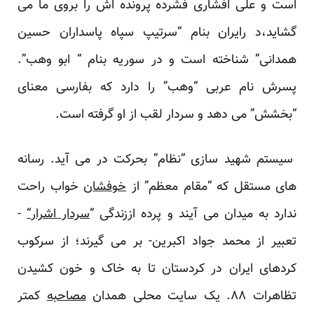
است و علی افشاری فشرده
پرونده اش
را بروی ما می
گشاید،د رایران بنام “سرتیپ سپاه پاسداران حسین
همدانی” شناخته است و در سوریه بنام “ ابو وهب”.
پسرش نام عربی “وهب” را دارد که بفارسی معنای
“بخشش” می دهد و سردار لقب از او گرفته است.
سیستم شهید سازی “نظام” بحرکت در می آید. رسانه
های مستقل که “مقام معظم” از
خوفشان
خواب راحت
ندارد به میدان می آیند و پرده اززندگی “
سردار اشرار
“
-
تعبیر از محمد جواد اکبرین- بر می گیرند؛ از سرکوب
کردهای ایران در کردستان تا به خاک و خون کشیدن
تظاهرات ۸۸. یک سایت محلی همدان
مصاحبه
کمتر