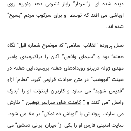
دیده شده ای از”سردار” راباز نشرمی دهد ونوربه روی
اوباشی می افتد که توسط او برای سرکوب مردم “بسیج”
شده اند.
نسل پرورده “انقلاب اسلامی” که موضوع شماره قبل
” نگاه
هفته”
بود و “سیمای واقعی” آنان را دراکبرعبدی وامیر
مهدی ژوله درپرتو رویدادهای هفته بررسید،این هفته در
هیئت “ابووهب” در متن حوادث قرارمی گیرد. “نظام” ازاو
“قدیس شهید” می سازد و کاربران اینترنت او را “
بدرک
واصل “
می کنند و
“
کامنت های سراسر توهین
“ نثارش
می سازند. پیوندش با
“اوباش ده نمکی”
بر ملا می شود.
سایت امنیتی فارس او را یکی از”امیران ایرانی دمشق” می