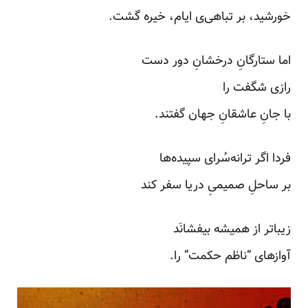
خورشید، بر تباهی‌ی ایام، خیره گشت.
اما ستارگانِ درخشانِ دور دست
رازی شگفت را
با جانِ عاشقانِ جهان گفتند.
فردا اگر ترانه‌سُرای سپیده‌ها
بر ساحلِ صمیمیِ دریا سفر کند
زیباتر از همیشه بیفشانَد
آواز‌های “ناظم حکمت” را.